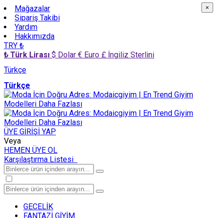
Mağazalar
×
×
Sipariş Takibi
Yardım
Hakkımızda
TRY ₺
₺ Türk Lirası
$ Dolar
€ Euro
£ İngiliz Sterlini
Türkçe
Türkçe
ÜYE GİRİŞİ YAP
Veya
HEMEN ÜYE OL
Karşılaştırma Listesi
GECELİK
FANTAZİ GİYİM