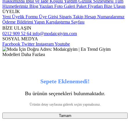
Hakkımızda
İptal ve İade Koşulu
Yardım
Gizlilik Sözleşmesi
Tüm
Hizmetlerimiz
Blog Yazıları
Foto Galeri
Paket Fiyatları
Bize Ulaşın
ÜYELİK
Yeni Üyelik Formu
Üye Girişi
Sipariş Takip
Hesap Numaralarımız
Ödeme Bildirimi Yapın
Karşılaştırma Sayfası
BİZE ULAŞIN
0212 909 52 64
info@modaicgiyim.com
SOSYAL MEDYA
Facebook
Twitter
Instagram
Youtube
Sepete Eklenemedi!
Bu ürünün seçenekleri bulunmaktadır.
Ürünün detay sayfasına giderek seçim yapmalısınız.
Tamam